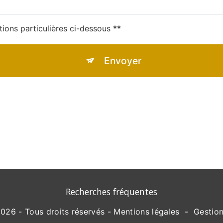
tions particulières ci-dessous **
Envoyer
 aux fins de vous contacter et sont enregistrées dans un fichier informatisé. 
es collectées seront communiquées aux seuls destinataires suivants: DLT Pha
ctification, d’effacement, de portabilité, de limitation, d’opposition, de retrai
rôle, ainsi que d’organiser le sort de vos données post-mortem. Vous pouvez exe
à l'adresse contact@dltpharma.fr. Un justificatif d'identité pourra vous être 
égale aux fins probatoires et de gestion des contentieux. Vous avez le droit de 
Consultez le site cnil.fr pour plus d’informations sur vos droits.
Recherches fréquentes
026 - Tous droits réservés -
Mentions légales
-
Gestio