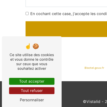
En cochant cette case, j'accepte les condi
** Les données personnelles communiquées sont nécessaires
dans le seul but de répondre à votre message. Les donné
contact@dltpharma.fr. Vous disposez de droits d’accès, de re
Ce site utilise des cookies
d’introduire une réclamation auprès d’une autorité de cont
et vous donne le contrôle
Félix Faure, 33200 BORDEAUX ou par courrier électronique 
sur ceux que vous
de prise de contact puis pendant la durée de prescription l
souhaitez activer
téléphonique, disponible à cette adresse:
Bloctel.gouv.fr
. 
Tout accepter
Tout refuser
Personnaliser
©
Vistalid
- 2