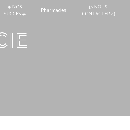
◈ NOS
▷ NOUS
Pharmacies
SUCCÈS ◈
CONTACTER ◁