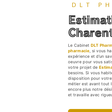
DLT P
Estimation pharmacie à
Charen
Le Cabinet
DLT Phar
pharmacie
, si vous h
expérience et d’un sav
oeuvre pour vous sati
votre projet de
Estim
besoins. Si vous habi
disposition pour votr
métier est avant tout 
encore plus notre dési
et travaille avec rigueu